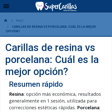
POST
CARILLAS DE RESINA VS PORCELANA: CUÁL ES LA MEJOR
OPCIÓN?
Carillas de resina vs
porcelana: Cuál es la
mejor opción?
Resumen rápido
Resina
: opción más económica, resultados
generalmente en 1 sesión, utilizada para
correcciones estéticas rápidas.
Porcelana
: